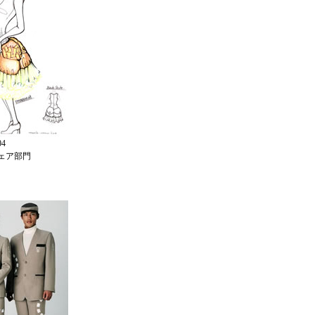
4
ェア部門